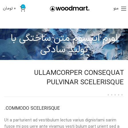
0
منو
0
تومان
لورم ایپسوم متن ساختگی با
تولید سادگی
ULLAMCORPER CONSEQUAT
PULVINAR SCELERISQUE
COMMODO SCELERISQUE.
Ut a parturient ad vestibulum lectus varius dignistami sarim
fusce mi pos uere ante vivamus vesti bulum part urient sed a