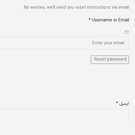
No worries, we’ll send you reset instructions via email.
*
Username or Email
*
ایمیل
*
پسورد