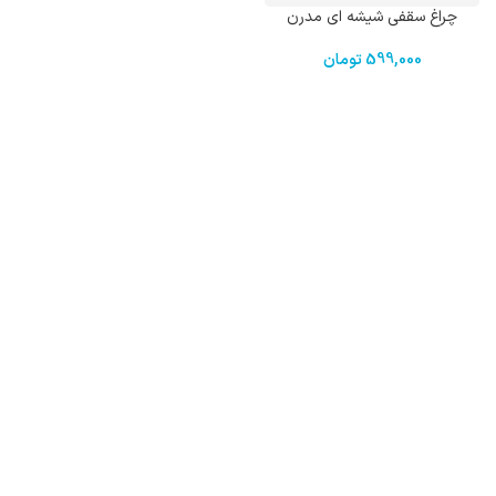
چراغ سقفی شیشه ای مدرن
599,000
تومان