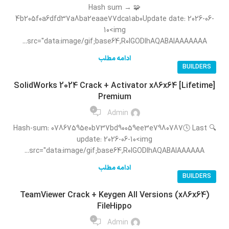
🧩 Hash sum →
4b205f0a6dfd37a8ba2eaae77dca1ab0Update date: 2026-06-
10<img
src="data:image/gif;base64,R0lGODlhAQABAIAAAAAAA...
ادامه مطلب
BUILDERS
SolidWorks 2024 Crack + Activator x86x64 [Lifetime]
Premium
0
Admin
🔍 Hash-sum: 07867595e0b737bd90059ee3e7980787🕓 Last
update: 2026-06-10<img
src="data:image/gif;base64,R0lGODlhAQABAIAAAAAA...
ادامه مطلب
BUILDERS
TeamViewer Crack + Keygen All Versions (x86x64)
FileHippo
0
Admin