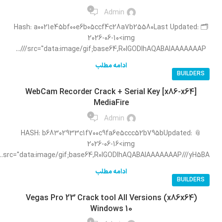
0
Admin
🗂 Hash: a0021e45bf00e6b05ccf4c28a7b25580Last Updated:
2026-06-10<img
src="data:image/gif;base64,R0lGODlhAQABAIAAAAAAAP///...
ادامه مطلب
BUILDERS
WebCam Recorder Crack + Serial Key [x86-x64]
MediaFire
0
Admin
📎 HASH: b68302933c1f700c9fa6e5ccc52b795bUpdated:
2026-06-16<img
src="data:image/gif;base64,R0lGODlhAQABAIAAAAAAAP///yH5BA...
ادامه مطلب
BUILDERS
Vegas Pro 23 Crack tool All Versions (x86x64)
Windows 10
0