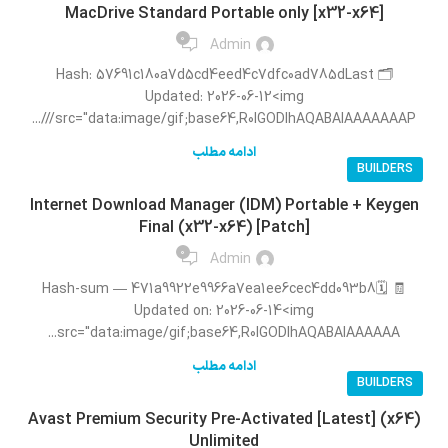
MacDrive Standard Portable only [x32-x64]
0
Admin
🗂 Hash: 57691c180a7d5cd4eed4c7dfc0ad785dLast
Updated: 2026-06-12<img
src="data:image/gif;base64,R0lGODlhAQABAIAAAAAAAP///...
ادامه مطلب
BUILDERS
Internet Download Manager (IDM) Portable + Keygen
Final (x32-x64) [Patch]
0
Admin
🧾 Hash-sum — 471a9922e9966a7ea1ee6cec4dd093b8🗓
Updated on: 2026-06-14<img
src="data:image/gif;base64,R0lGODlhAQABAIAAAAAA...
ادامه مطلب
BUILDERS
Avast Premium Security Pre-Activated [Latest] (x64)
Unlimited