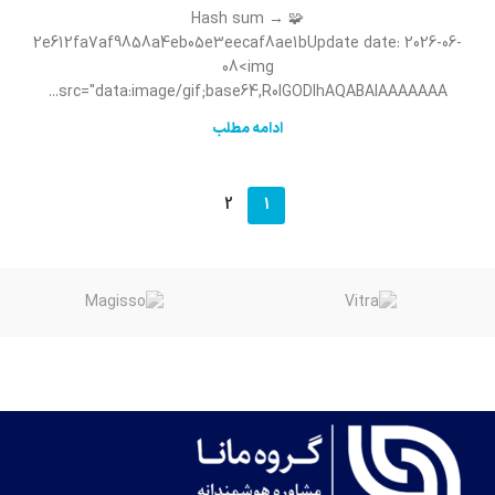
🧩 Hash sum →
2e612fa7af9858a4eb05e3eecaf8ae1bUpdate date: 2026-06-
08<img
src="data:image/gif;base64,R0lGODlhAQABAIAAAAAAA...
ادامه مطلب
2
1