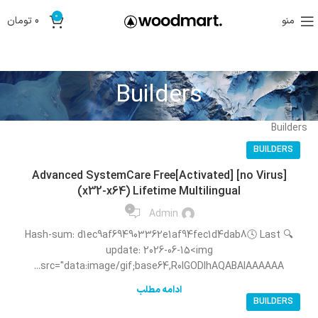
0
منو
0
تومان
Builders
Builders
BUILDERS
Advanced SystemCare Free[Activated] [no Virus]
(x32-x64) Lifetime Multilingual
0
Admin
🔍 Hash-sum: d1ec9af694903362e1af94fec1d4dab8🕓 Last
update: 2026-06-15<img
src="data:image/gif;base64,R0lGODlhAQABAIAAAAAA...
ادامه مطلب
BUILDERS