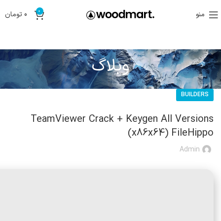
0
منو
0
تومان
وبلاگ
BUILDERS
TeamViewer Crack + Keygen All Versions
(x86x64) FileHippo
Admin