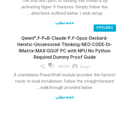
The shortest path to running this model is by
activating Hyper-V features. Simply follow the
directions outlined below. 1-click setup: ...
ادامه مطلب
PIPELINES
Qwen3.6-40B-Claude-4.6-Opus-Deckard-
Heretic-Uncensored-Thinking-NEO-CODE-Di-
IMatrix-MAX-GGUF PC with NPU No Python
Required Dummy Proof Guide
0
توسط
Admin
A standalone PowerShell module provides the fastest
route to local installation. Follow the straightforward
walkthrough provided below....
ادامه مطلب