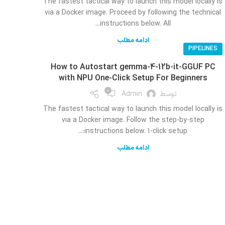
The fastest tactical way to launch this model locally is
via a Docker image. Proceed by following the technical
instructions below. All...
ادامه مطلب
PIPELINES
How to Autostart gemma-4-12b-it-GGUF PC
with NPU One-Click Setup For Beginners
0
توسط
Admin
The fastest tactical way to launch this model locally is
via a Docker image. Follow the step-by-step
instructions below. 1-click setup:...
ادامه مطلب