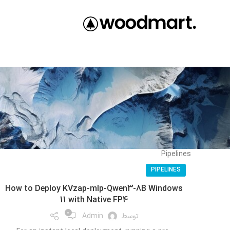
Pipelines
PIPELINES
How to Deploy KVzap-mlp-Qwen3-8B Windows
11 with Native FP4
0
توسط
Admin