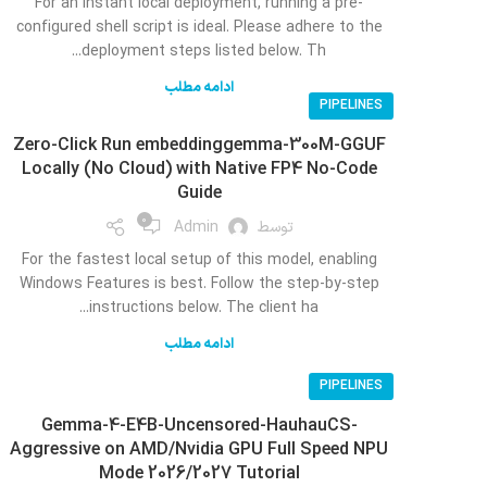
For an instant local deployment, running a pre-
configured shell script is ideal. Please adhere to the
deployment steps listed below. Th...
ادامه مطلب
PIPELINES
Zero-Click Run embeddinggemma-300M-GGUF
Locally (No Cloud) with Native FP4 No-Code
Guide
0
توسط
Admin
For the fastest local setup of this model, enabling
Windows Features is best. Follow the step-by-step
instructions below. The client ha...
ادامه مطلب
PIPELINES
Gemma-4-E4B-Uncensored-HauhauCS-
Aggressive on AMD/Nvidia GPU Full Speed NPU
Mode 2026/2027 Tutorial