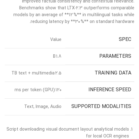
improved factual consistency and contextual relevance.
Benchmarks show that LTX-2.3 outperforms comparable
models by an average of **12 %** in multilingual tasks while
reducing latency by **30 %** on standard hardware.
SPEC
Value
PARAMETERS
1.8 B
TRAINING DATA
2.5 TB text + multimedia
INFERENCE SPEED
120 ms per token (GPU)
SUPPORTED MODALITIES
Text, Image, Audio
Script downloading visual document layout analytical models
for local OCR engines