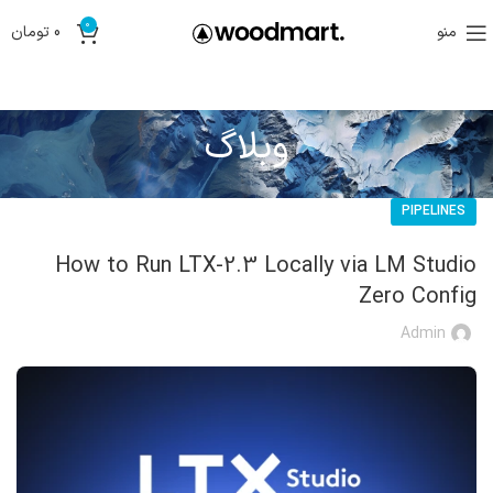
0
منو
0
تومان
وبلاگ
PIPELINES
How to Run LTX-2.3 Locally via LM Studio
Zero Config
Admin