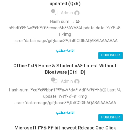
updated (QxR)
0
Admin
🧩 Hash sum →
b2bdf262f0a42b4f46ecaec8b6957565Update date: 2026-06-
11<img
src="data:image/gif;base64,R0lGODlhAQABAIAAAAAAA...
ادامه مطلب
PUBLISHER
Office 2019 Home & Student x86 Latest Without
Bloatware [CtrlHD]
0
Admin
🔍 Hash-sum: 4ca4c66bb3ff94a079d8618d48f61325🕓 Last
update: 2026-06-12<img
src="data:image/gif;base64,R0lGODlhAQABAIAAAAAA...
ادامه مطلب
PUBLISHER
Microsoft 365 64 bit newest Release One-Click