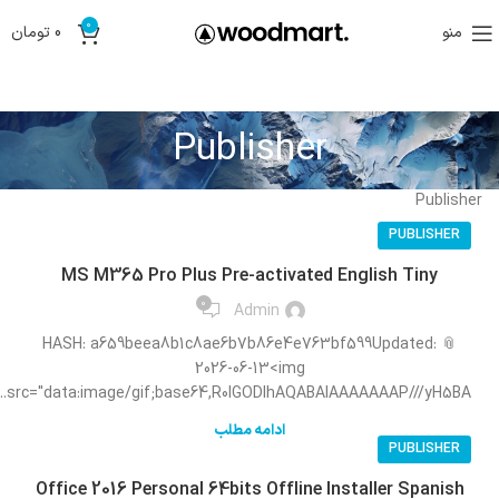
0
منو
0
تومان
Publisher
Publisher
PUBLISHER
MS M365 Pro Plus Pre-activated English Tiny
0
Admin
📎 HASH: a659beea8b1c8ae6b7b86e4e763bf599Updated:
2026-06-13<img
src="data:image/gif;base64,R0lGODlhAQABAIAAAAAAAP///yH5BA...
ادامه مطلب
PUBLISHER
Office 2016 Personal 64bits Offline Installer Spanish