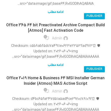
src="data:image/gif;base64,R0lGODlhAQABAIA...
ادامه مطلب
PUBLISHER
Office 365 64 bit Preactivated Archive Compact Build
[Atmos] Fast Activation Code
0
Admin
🛡️ Checksum: c5b8abf5dc7a4911e0623e2353fad973⏰
Updated on: 2026-06-09<img
src="data:image/gif;base64,R0lGODlhAQABAIAAAAAA...
ادامه مطلب
PUBLISHER
Office 2019 Home & Business 64 MSI Installer German
Insider {Atmos} MAS Active Script
0
Admin
🛡️ Checksum: d4bc65fa247d51a5ad4ce2970c78109f⏰
Updated on: 2026-06-06<img
src="data:image/gif;base64,R0lGODlhAQABAIAAAAAA...