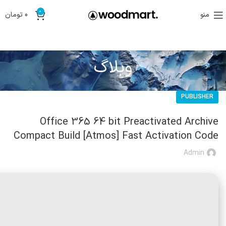
0
منو
0
تومان
وبلاگ
PUBLISHER
Office 365 64 bit Preactivated Archive
Compact Build [Atmos] Fast Activation Code
Admin