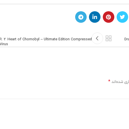
.R. 2: Heart of Chornobyl – Ultimate Edition Compressed
Dr
Virus
*
ری شده‌اند