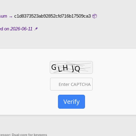
c1d8373523ab92852cfd716b17509ca3
📦 Hash-sum →
2026-06-11
📌 Updated on
Verify
cessor:
Dual-core for keygens