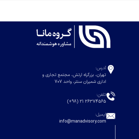
آدرس:
تهران، بزرگراه ارتش، مجتمع تجاری و
اداری شمیران سنتر، واحد 707
تلفن:
26374565 21 (98+)
ایمیل:
info@manadvisory.com