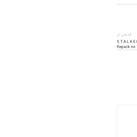
قدیمی تر
S.T.A.L.K.E
Repack no 