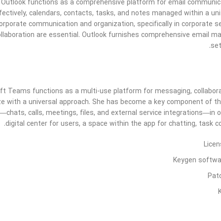
 Outlook functions as a comprehensive platform for email communicati
fectively, calendars, contacts, tasks, and notes managed within a unif
corporate communication and organization, specifically in corporate 
llaboration are essential. Outlook furnishes comprehensive email mana
set
ft Teams functions as a multi-use platform for messaging, collabora
ze with a universal approach. She has become a key component of th
—chats, calls, meetings, files, and external service integrations—in
digital center for users, a space within the app for chatting, task 
Licen
Keygen softwar
Patc