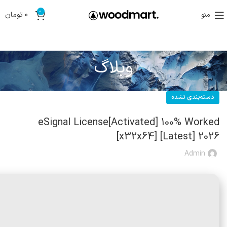
0
منو
0
تومان
وبلاگ
دسته‌بندی نشده
eSignal License[Activated] 100% Worked
[x32x64] [Latest] 2026
Admin