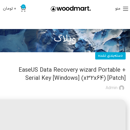
0
منو
0
تومان
وبلاگ
دسته‌بندی نشده
EaseUS Data Recovery wizard Portable +
Serial Key [Windows] (x32x64) [Patch]
Admin