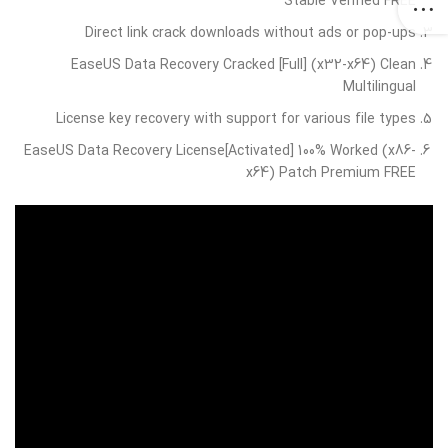
Stable Verified FREE
Direct link crack downloads without ads or pop-ups
EaseUS Data Recovery Cracked [Full] (x32-x64) Clean
Multilingual
License key recovery with support for various file types
EaseUS Data Recovery License[Activated] 100% Worked (x86-
x64) Patch Premium FREE