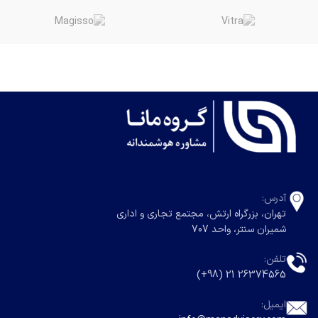
آدرس:
تهران، بزرگراه ارتش، مجتمع تجاری و اداری
شمیران سنتر، واحد 707
تلفن:
26374565 21 (98+)
ایمیل: