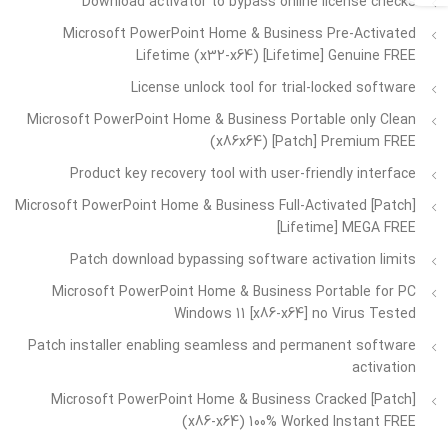
Download activator to bypass online license checks
Microsoft PowerPoint Home & Business Pre-Activated
Lifetime (x32-x64) [Lifetime] Genuine FREE
License unlock tool for trial-locked software
Microsoft PowerPoint Home & Business Portable only Clean
(x86x64) [Patch] Premium FREE
Product key recovery tool with user-friendly interface
Microsoft PowerPoint Home & Business Full-Activated [Patch]
[Lifetime] MEGA FREE
Patch download bypassing software activation limits
Microsoft PowerPoint Home & Business Portable for PC
Windows 11 [x86-x64] no Virus Tested
Patch installer enabling seamless and permanent software
activation
Microsoft PowerPoint Home & Business Cracked [Patch]
(x86-x64) 100% Worked Instant FREE