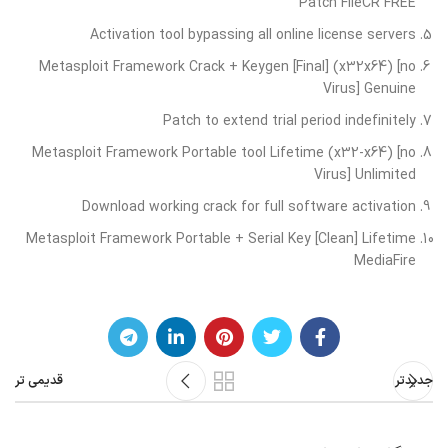
Patch FileCR FREE
Activation tool bypassing all online license servers
Metasploit Framework Crack + Keygen [Final] (x32x64) [no
Virus] Genuine
Patch to extend trial period indefinitely
Metasploit Framework Portable tool Lifetime (x32-x64) [no
Virus] Unlimited
Download working crack for full software activation
Metasploit Framework Portable + Serial Key [Clean] Lifetime
MediaFire
جدیدتر
قدیمی تر