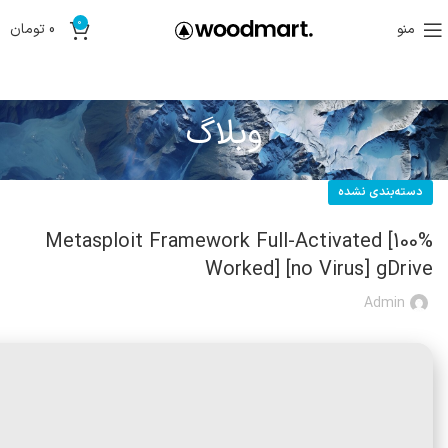
0
منو
0
تومان
وبلاگ
دسته‌بندی نشده
Metasploit Framework Full-Activated [100%
Worked] [no Virus] gDrive
Admin