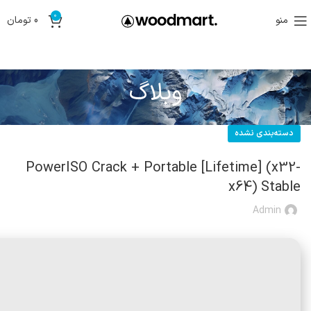
0
منو
0
تومان
وبلاگ
دسته‌بندی نشده
PowerISO Crack + Portable [Lifetime] (x32-
x64) Stable
Admin