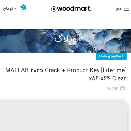
0
منو
0
تومان
وبلاگ
دسته‌بندی نشده
MATLAB 2025 Crack + Product Key [Lifetime]
x86-x64 Clean
Admin