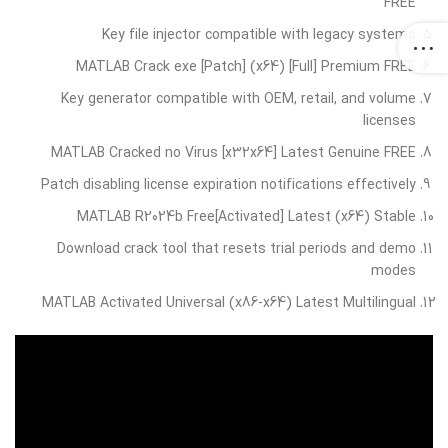
FREE
Key file injector compatible with legacy systems
MATLAB Crack exe [Patch] (x64) [Full] Premium FREE
Key generator compatible with OEM, retail, and volume
licenses
MATLAB Cracked no Virus [x32x64] Latest Genuine FREE
Patch disabling license expiration notifications effectively
MATLAB R2024b Free[Activated] Latest (x64) Stable
Download crack tool that resets trial periods and demo
modes
MATLAB Activated Universal (x86-x64) Latest Multilingual