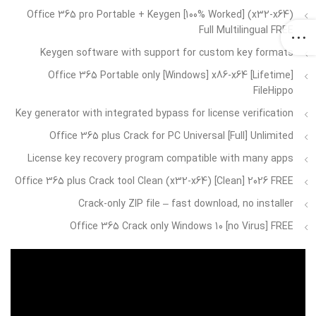
Office 365 pro Portable + Keygen [100% Worked] (x32-x64)
Full Multilingual FREE
Keygen software with support for custom key formats
Office 365 Portable only [Windows] x86-x64 [Lifetime]
FileHippo
Key generator with integrated bypass for license verification
Office 365 plus Crack for PC Universal [Full] Unlimited
License key recovery program compatible with many apps
Office 365 plus Crack tool Clean (x32-x64) [Clean] 2026 FREE
Crack-only ZIP file – fast download, no installer
Office 365 Crack only Windows 10 [no Virus] FREE