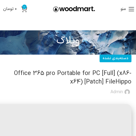
0
منو
0
تومان
وبلاگ
دسته‌بندی نشده
Office 365 pro Portable for PC [Full] (x86-
x64) [Patch] FileHippo
Admin