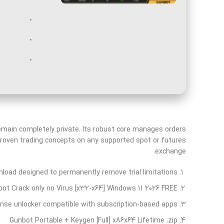
emain completely private. Its robust core manages orders
 proven trading concepts on any supported spot or futures
exchange.
load designed to permanently remove trial limitations
ot Crack only no Virus [x32-x64] Windows 11 2026 FREE
ense unlocker compatible with subscription-based apps
Gunbot Portable + Keygen [Full] x86x64 Lifetime .zip