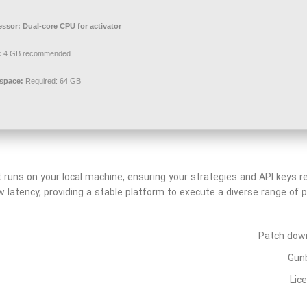
essor:
Dual-core CPU for activator
:
4 GB recommended
 space:
Required: 64 GB
 runs on your local machine, ensuring your strategies and API keys r
w latency, providing a stable platform to execute a diverse range of
Patch down
Gunb
Lic