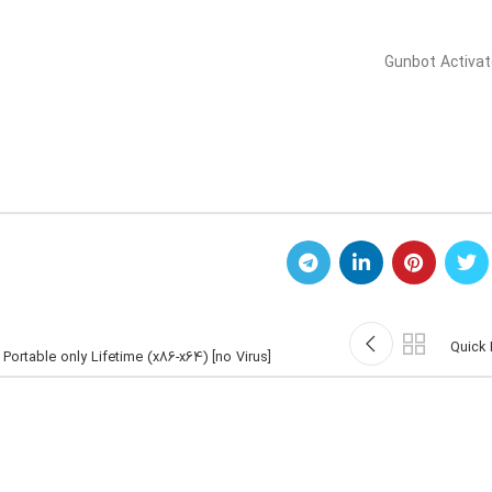
Gunbot Activat
Quick 
ortable only Lifetime (x86-x64) [no Virus]