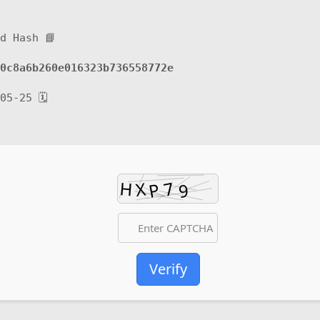
📘 Build Hash:
0c8a6b260e016323b736558772e
🗓 2026-05-25
Verify