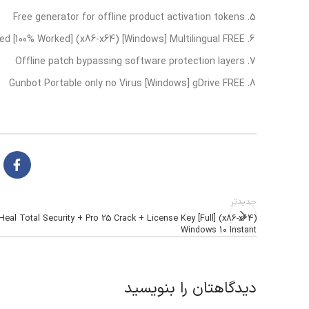
Free generator for offline product activation tokens
ed [100% Worked] (x86-x64) [Windows] Multilingual FREE
Offline patch bypassing software protection layers
Gunbot Portable only no Virus [Windows] gDrive FREE
جدیدتر
Heal Total Security + Pro 25 Crack + License Key [Full] (x86-x64)
Windows 10 Instant
دیدگاهتان را بنویسید