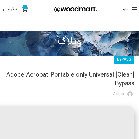
0
منو
0
تومان
وبلاگ
BYPASS
Adobe Acrobat Portable only Universal [Clean]
Bypass
Admin