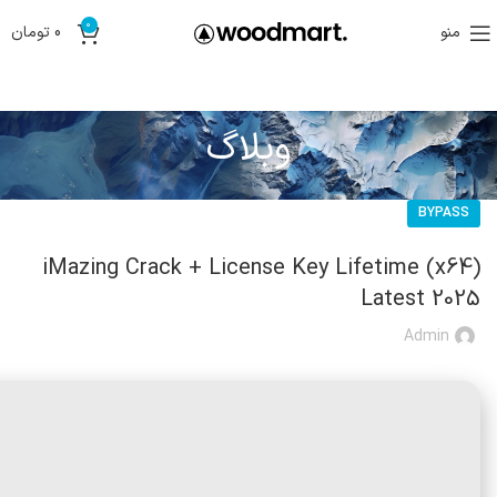
0
منو
0
تومان
وبلاگ
BYPASS
iMazing Crack + License Key Lifetime (x64)
Latest 2025
Admin