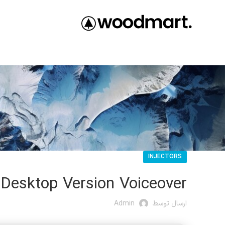
INJECTORS
 Desktop Version Voiceover
ارسال توسط
Admin