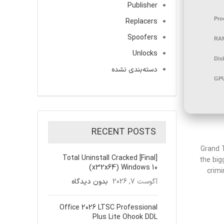
Publisher
Pro
Replacers
Spoofers
RA
Unlocks
Dis
دسته‌بندی نشده
GP
RECENT POSTS
Grand 
Total Uninstall Cracked [Final]
the big
(x32x64) Windows 10
crimi
آگوست 7, 2026
بدون دیدگاه
Office 2026 LTSC Professional
Plus Lite Ohook DDL