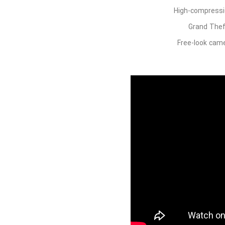
High-compressio
Grand Thef
Free-look came