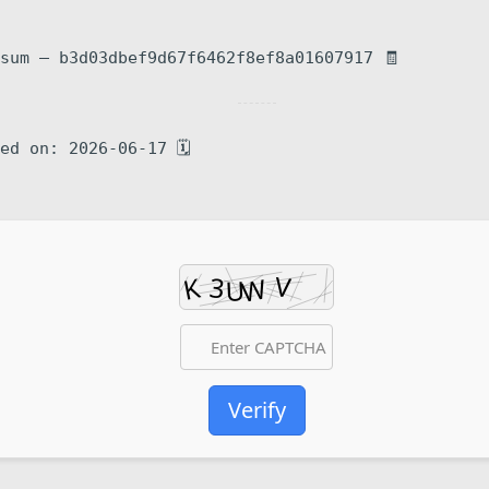
🧾 Hash-sum — b3d03dbef9d67f6462f8ef8a01607917
🗓 Updated on: 2026-06-17
Verify