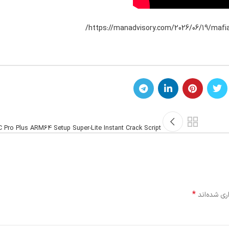
https://manadvisory.com/2026/06/19/mafia-
 Pro Plus ARM64 Setup Super-Lite Instant Crack Script
*
ری شده‌اند