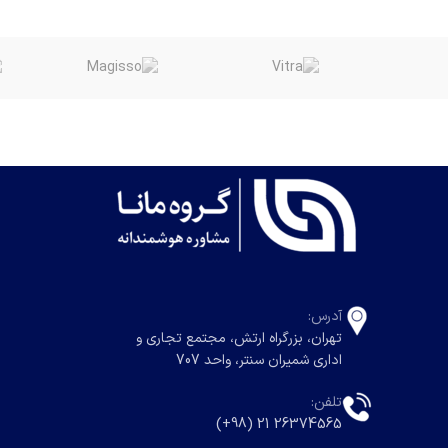
آدرس:
تهران، بزرگراه ارتش، مجتمع تجاری و
اداری شمیران سنتر، واحد 707
تلفن:
26374565 21 (98+)