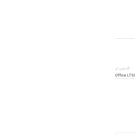
قدیمی تر
Office LTSC