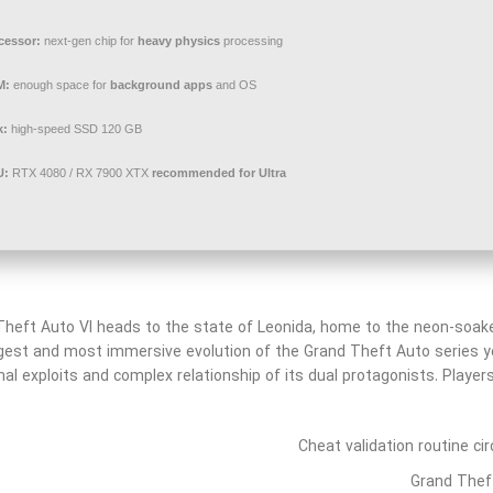
cessor:
next-gen chip for
heavy physics
processing
M:
enough space for
background apps
and OS
k:
high-speed SSD 120 GB
U:
RTX 4080 / RX 7900 XTX
recommended for Ultra
Theft Auto VI heads to the state of Leonida, home to the neon-soake
gest and most immersive evolution of the Grand Theft Auto series ye
nal exploits and complex relationship of its dual protagonists. Player
Cheat validation routine c
Grand Thef