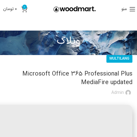
0
منو
0
تومان
وبلاگ
MULTILANG
Microsoft Office 365 Professional Plus
MediaFire updated
Admin