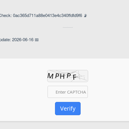
📡 Hash Check: 0ac365d711a88e0413e4c340ffdfd9f6
📅 Last Update: 2026-06-16
Verify