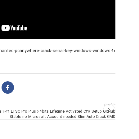
mantec-pcanywhere-crack-serial-key-windows-windows-10/
جدیدتر
e 2021 LTSC Pro Plus 64bits Lifetime Activated C2R Setup GitHub
Stable no Microsoft Account needed Slim Auto-Crack CMD