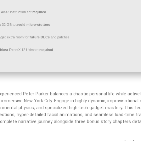
:
AVX2 instruction set
required
:
32 GB to
avoid micro-stutters
age:
extra room for
future DLCs
and patches
hics:
DirectX 12 Ultimate
required
xperienced Peter Parker balances a chaotic personal life while active
immersive New York City. Engage in highly dynamic, improvisational 
onmental physics, and specialized high-tech gadget mastery. This tec
lections, hyper-detailed facial animations, and seamless load-time t
omplete narrative journey alongside three bonus story chapters deta