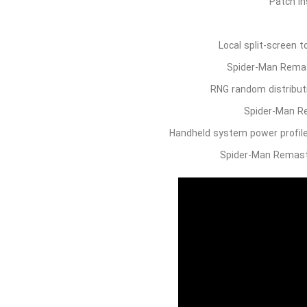
Patch in
Local split-screen 
Spider-Man Remast
RNG random distributi
Spider-Man Re
Handheld system power profile
Spider-Man Remast