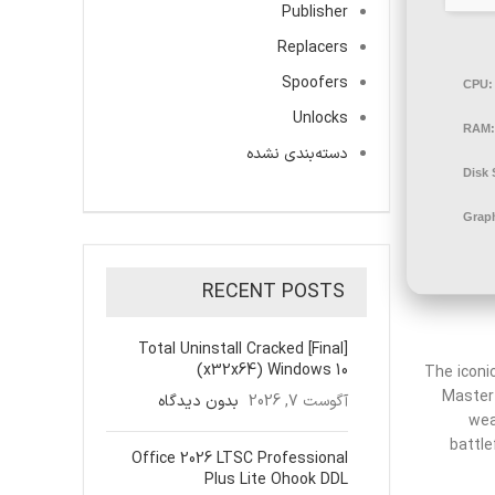
Publisher
Replacers
Spoofers
CPU:
Unlocks
RAM:
دسته‌بندی نشده
Disk 
Graph
RECENT POSTS
Total Uninstall Cracked [Final]
(x32x64) Windows 10
The iconi
Master 
آگوست 7, 2026
بدون دیدگاه
wea
battle
Office 2026 LTSC Professional
Plus Lite Ohook DDL