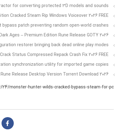
ractor for converting protected 3D models and sounds
tion Cracked Steam Rip Windows Voiceover 2026 FREE
 bypass patch preventing random open-world crashes
Dark Ages – Premium Edition Rune Release GOTY 2026
guration restorer bringing back dead online play modes
 Crack Status Compressed Repack Crash Fix 2026 FREE
zation synchronization utility for imported game copies
x Rune Release Desktop Version Torrent Download 2026
6/24/monster-hunter-wilds-cracked-bypass-steam-for-pc/