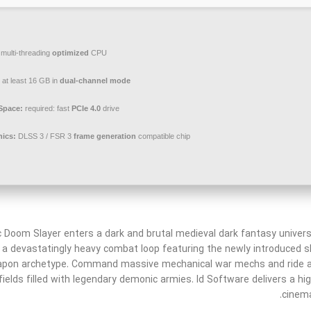
multi-threading
optimized
CPU
at least 16 GB in
dual-channel mode
Space:
required: fast
PCIe 4.0
drive
ics:
DLSS 3 / FSR 3
frame generation
compatible chip
c Doom Slayer enters a dark and brutal medieval dark fantasy universe
a devastatingly heavy combat loop featuring the newly introduced sh
pon archetype. Command massive mechanical war mechs and ride arm
fields filled with legendary demonic armies. Id Software delivers a hi
cinema