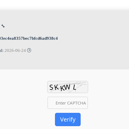
🔧 Digest:
03ec4ea8357bec7bfcd6ad938c4
2026-06-24
🕒 Updated:
Verify