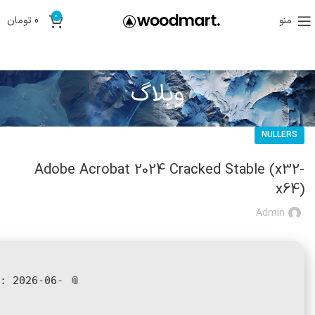
0
منو
0
تومان
وبلاگ
NULLERS
Adobe Acrobat 2024 Cracked Stable (x32-
x64)
Admin
:
2026-06-
📎 HASH: 206455ba5ea4b903d01e363f493abe37 |