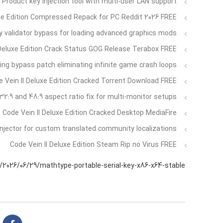
Product key injection tool with multi-user LAN support
uxe Edition Compressed Repack for PC Reddit 2026 FREE
ty validator bypass for loading advanced graphics mods
 Deluxe Edition Crack Status GOG Release Terabox FREE
ing bypass patch eliminating infinite game crash loops
 Vein II Deluxe Edition Cracked Torrent Download FREE
32:9 and 48:9 aspect ratio fix for multi-monitor setups
Code Vein II Deluxe Edition Cracked Desktop MediaFire
njector for custom translated community localizations
Code Vein II Deluxe Edition Steam Rip no Virus FREE
2026/06/29/mathtype-portable-serial-key-x86-x64-stable/