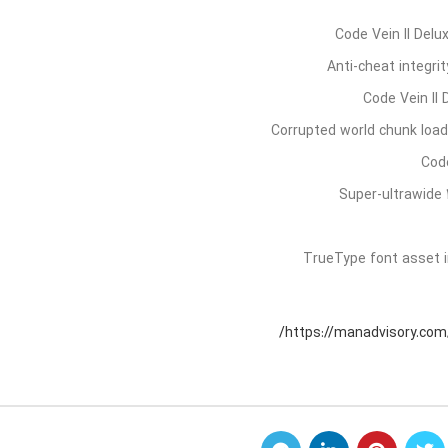
Code Vein II Del
Anti-cheat integri
Code Vein II
Corrupted world chunk load
Code
Super-ultrawide 
TrueType font asset i
https://manadvisory.com/