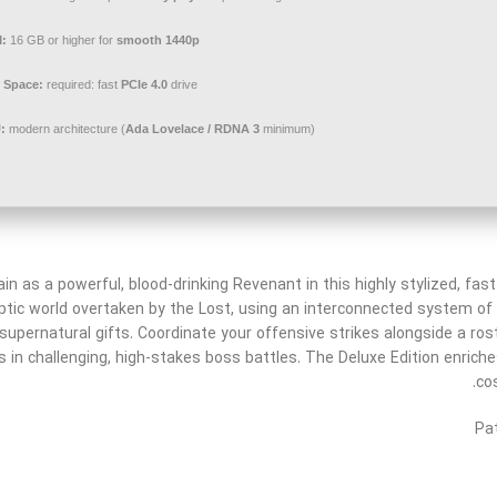
:
16 GB or higher for
smooth 1440p
 Space:
required: fast
PCIe 4.0
drive
:
modern architecture (
Ada Lovelace / RDNA 3
minimum)
ain as a powerful, blood-drinking Revenant in this highly stylized, fa
ptic world overtaken by the Lost, using an interconnected system of
supernatural gifts. Coordinate your offensive strikes alongside a rost
s in challenging, high-stakes boss battles. The Deluxe Edition enric
co
Pa