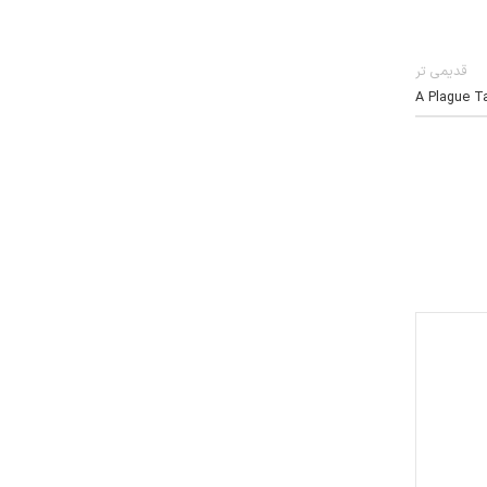
قدیمی تر
A Plague Ta