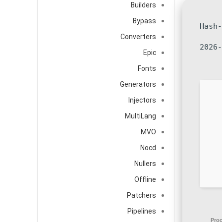
Builders
Bypass
🧾 Ha
Converters
2026-
Epic
Fonts
Generators
Injectors
MultiLang
MVO
Nocd
Nullers
Offline
Patchers
Pipelines
Proc