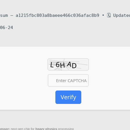
sh-sum — a1215fbc803a8baeee466c036afac8b9 • 🗓 Update
06-24
Verify
essor:
next-gen chip for
heavy physics
processing