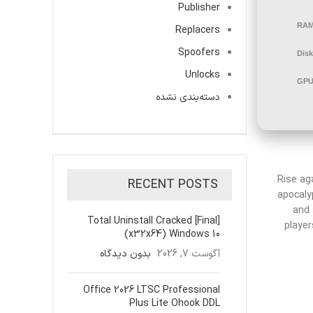
Publisher
RAM
Replacers
Spoofers
Disk
Unlocks
GPU
دسته‌بندی نشده
Rise ag
RECENT POSTS
apocaly
and 
Total Uninstall Cracked [Final]
player
(x32x64) Windows 10
آگوست 7, 2026
بدون دیدگاه
Office 2026 LTSC Professional
Plus Lite Ohook DDL