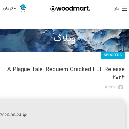
0
منو
0
تومان
وبلاگ
SPOOFERS
A Plague Tale: Requiem Cracked FLT Release
2026
Admin
2026-06-24
🧩 Hash sum → 1edff84ce95c661145eb524cdbea091b —