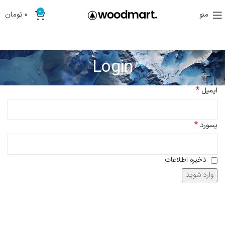
0
منو
0
تومان
Login
*
ایمیل
*
پسورد
ذخیره اطلاعات
وارد شوید